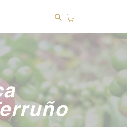
G
ca
Terruño