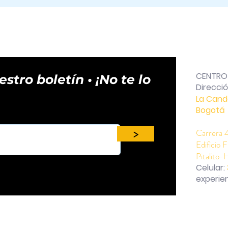
CENTRO 
stro boletín • ¡No te lo
Direcci
La Cand
Bogotá 
>
Carrera 
Edificio 
Pitalito-H
Celular:
experie