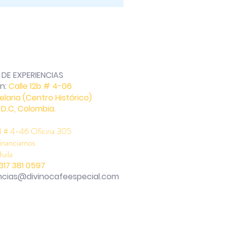
DE EXPERIENCIAS
ón:
Calle 12b # 4-06
elaria (Centro
Histórico
)
D.C, Colombia.
4 # 4-46 Oficina 305
Financiamos
uila
317 381
0597
ncias@divinocafeespecial.com