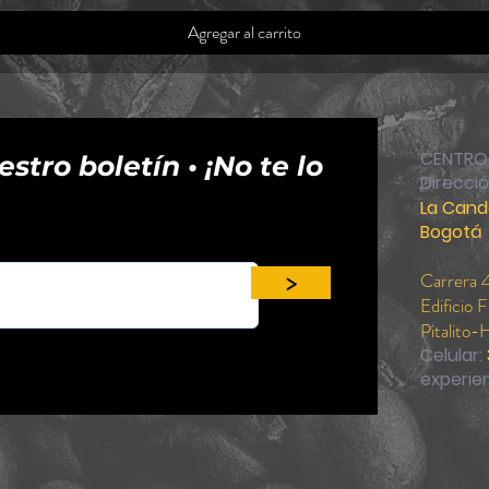
Agregar al carrito
CENTRO 
stro boletín • ¡No te lo
Direcci
La Cand
Bogotá 
>
Carrera 
Edificio 
Pitalito-H
Celular:
experie