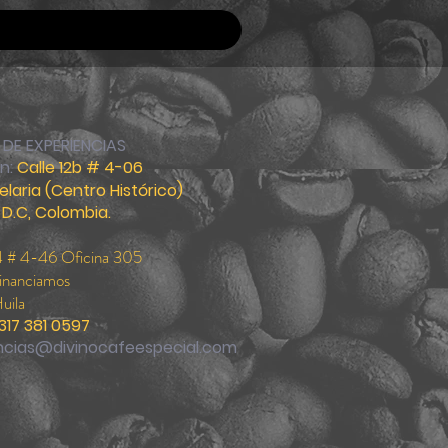
DE EXPERIENCIAS
ón:
Calle 12b # 4-06
elaria (Centro
Histórico
)
D.C, Colombia.
4 # 4-46 Oficina 305
Financiamos
uila
317 381
0597
ncias@divinocafeespecial.com